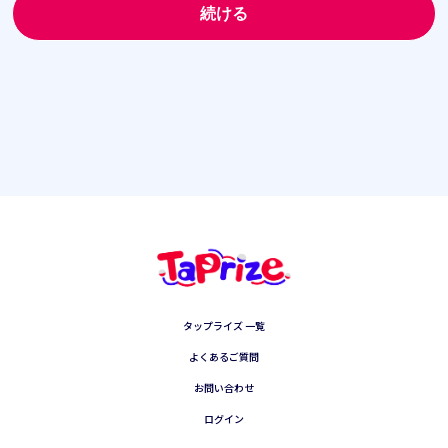
す。これら個別規定はその名称のいかんに関わら
ず，本規約の一部を構成するものとします。
本規約の規定が前条の個別規定の規定と矛盾す
る場合には，個別規定において特段の定めなき
限り，個別規定の規定が優先されるものとしま
す。
第2条（利用登録）
本サービスにおいては，登録希望者が本規約に
同意の上，当社の定める方法によって利用登録
を申請し，当社がこれを承認することによって，
利用登録が完了するものとします。
当社は，利用登録の申請者に以下の事由がある
と判断した場合，利用登録の申請を承認しない
タップライズ 一覧
ことがあり，その理由については一切の開示義
務を負わないものとします。
よくあるご質問
お問い合わせ
利用登録の申請に際して虚偽の事項を届け
出た場合
ログイン
本規約に違反したことがある者からの申請