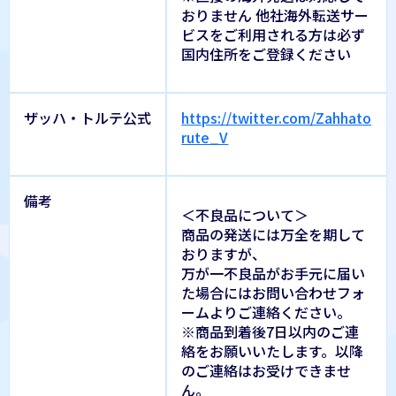
おりません 他社海外転送サー
ビスをご利用される方は必ず
国内住所をご登録ください
ザッハ・トルテ公式
https://twitter.com/Zahhato
rute_V
備考
＜不良品について＞
商品の発送には万全を期して
おりますが、
万が一不良品がお手元に届い
た場合にはお問い合わせフォ
ームよりご連絡ください。
※商品到着後7日以内のご連
絡をお願いいたします。以降
のご連絡はお受けできませ
ん。