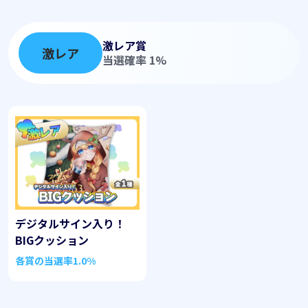
激レア賞
激レア
当選確率 1%
デジタルサイン入り！
BIGクッション
各賞の当選率
1.0%