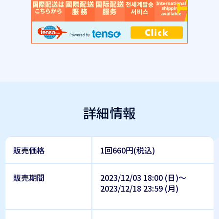
詳細情報
販売価格
1回660円(税込)
販売期間
2023/12/03 18:00 (日)～
2023/12/18 23:59 (月)