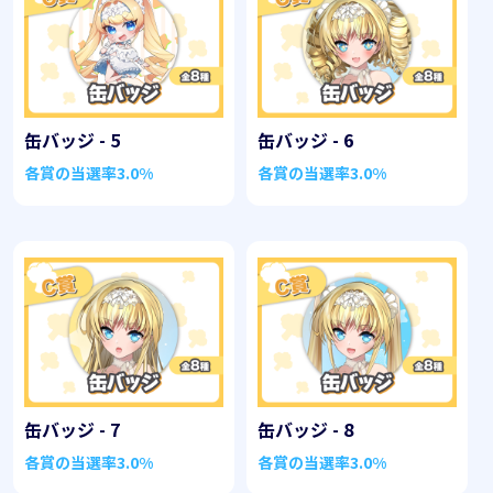
缶バッジ - 5
缶バッジ - 6
各賞の当選率
3.0%
各賞の当選率
3.0%
缶バッジ - 7
缶バッジ - 8
各賞の当選率
3.0%
各賞の当選率
3.0%