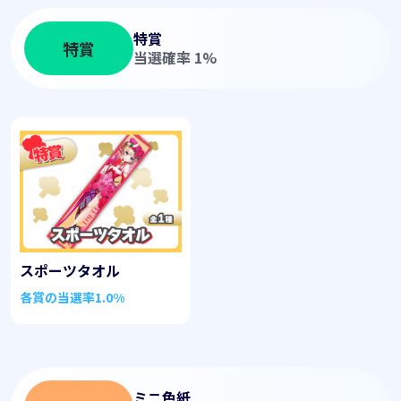
特賞
特賞
当選確率 1%
スポーツタオル
各賞の当選率
1.0%
ミニ色紙