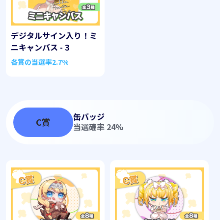
デジタルサイン入り！ミ
ニキャンバス - 3
各賞の当選率
2.7%
缶バッジ
C賞
当選確率 24%