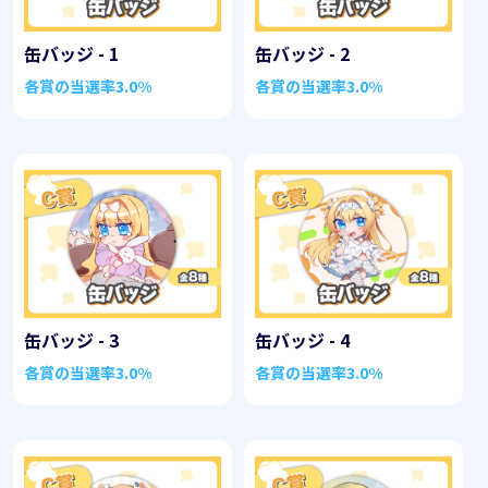
缶バッジ - 1
缶バッジ - 2
各賞の当選率
3.0%
各賞の当選率
3.0%
缶バッジ - 3
缶バッジ - 4
各賞の当選率
3.0%
各賞の当選率
3.0%