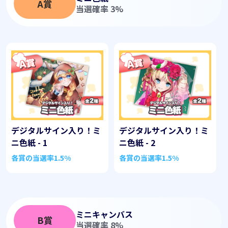
A賞
当選確率 3%
デジタルサイン入り！ミ
デジタルサイン入り！ミ
ニ色紙 - 1
ニ色紙 - 2
各賞の当選率
1.5%
各賞の当選率
1.5%
ミニキャンバス
B賞
当選確率 8%