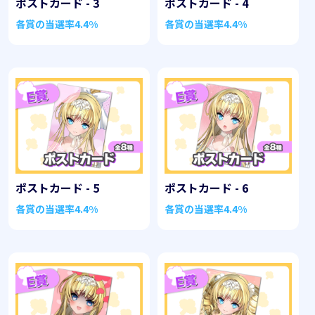
ポストカード - 3
ポストカード - 4
各賞の当選率
4.4%
各賞の当選率
4.4%
ポストカード - 5
ポストカード - 6
各賞の当選率
4.4%
各賞の当選率
4.4%