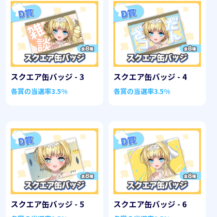
スクエア缶バッジ - 3
スクエア缶バッジ - 4
各賞の当選率
3.5%
各賞の当選率
3.5%
スクエア缶バッジ - 5
スクエア缶バッジ - 6