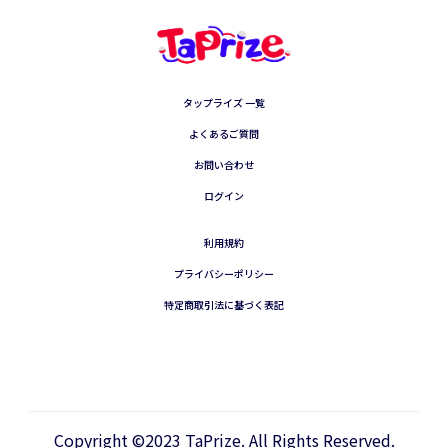
タップライズ 一覧
よくあるご質問
お問い合わせ
ログイン
利用規約
プライバシーポリシー
特定商取引法に基づく表記
Copyright ©2023 TaPrize. All Rights Reserved.