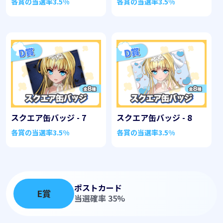
各賞の当選率
3.5%
各賞の当選率
3.5%
スクエア缶バッジ - 7
スクエア缶バッジ - 8
各賞の当選率
3.5%
各賞の当選率
3.5%
ポストカード
E賞
当選確率 35%