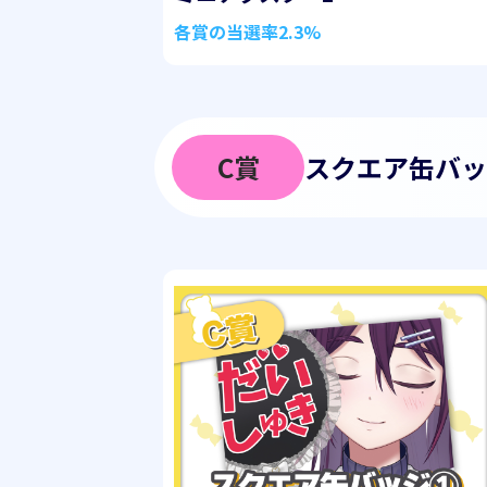
各賞の当選率
2.3%
C賞
スクエア缶バッ