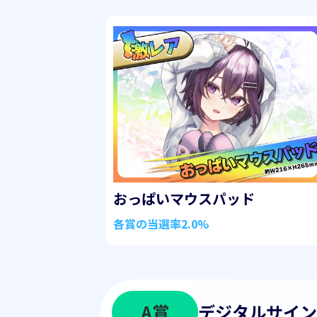
おっぱいマウスパッド
各賞の当選率
2.0%
A賞
デジタルサイン