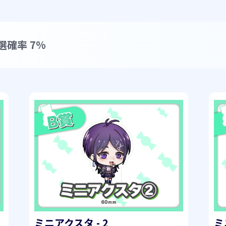
選確率 7%
ミニアクスタ - 2
ミ