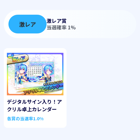
激レア賞
激レア
当選確率 1%
デジタルサイン入り！ア
クリル卓上カレンダー
各賞の当選率
1.0%