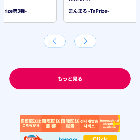
Prize第3弾-
まんまる -TaPrize-
もっと見る