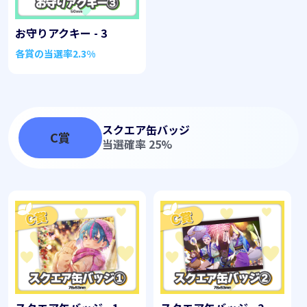
お守りアクキー - 3
各賞の当選率
2.3%
スクエア缶バッジ
C賞
当選確率 25%