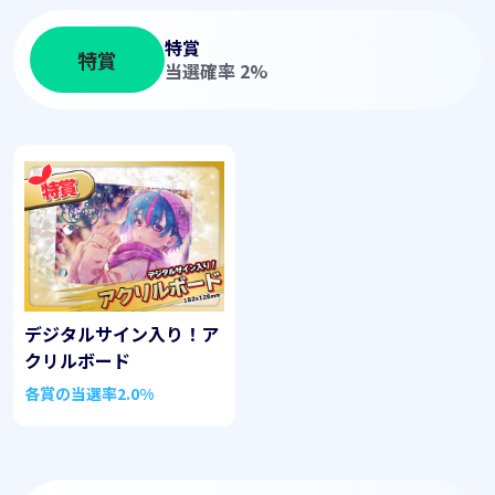
特賞
特賞
当選確率 2%
デジタルサイン入り！ア
クリルボード
各賞の当選率
2.0%