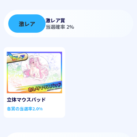
激レア賞
激レア
当選確率 2%
立体マウスパッド
各賞の当選率
2.0%