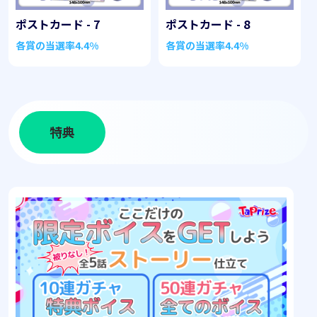
ポストカード - 7
ポストカード - 8
各賞の当選率
4.4%
各賞の当選率
4.4%
特典