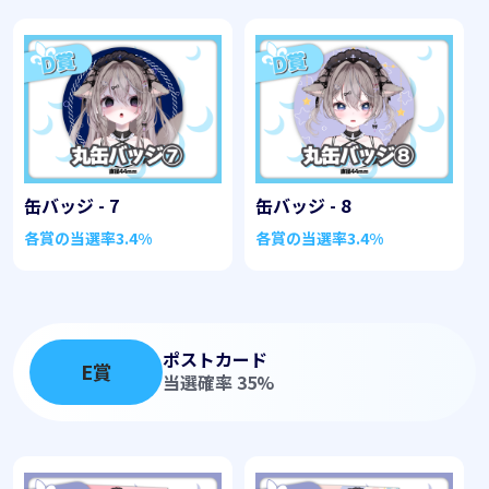
缶バッジ - 7
缶バッジ - 8
各賞の当選率
3.4%
各賞の当選率
3.4%
ポストカード
E賞
当選確率 35%