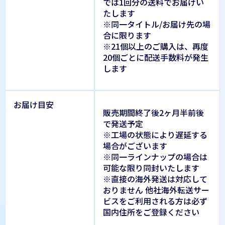
では1回分の送料でお届けい
たします
※同一タイトル/お届け先の場
合に限ります
※21個以上のご購入は、再度
20個ごとに配送手数料が発生
します
お届け目安
販売期間終了後2ヶ月半前後
で発送予定
※工場の状態により遅延する
場合がございます
※同一ラインナップの場合は
可能な限り同封いたします
※直接の海外発送は対応して
おりません 他社海外転送サー
ビスをご利用される方は必ず
国内住所をご登録ください