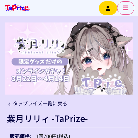
タップライズ一覧に戻る
紫月リリィ -TaPrize-
販売価格:
1回700円(税込)