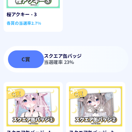
桜アクキー - 3
各賞の当選率
2.7%
スクエア缶バッジ
C賞
当選確率 23%