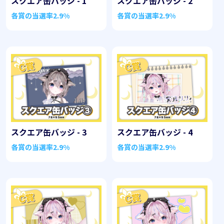
スクエア缶バッジ - 1
スクエア缶バッジ - 2
各賞の当選率
2.9%
各賞の当選率
2.9%
スクエア缶バッジ - 3
スクエア缶バッジ - 4
各賞の当選率
2.9%
各賞の当選率
2.9%