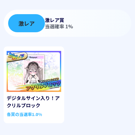
激レア賞
激レア
当選確率 1%
デジタルサイン入り！ア
クリルブロック
各賞の当選率
1.0%