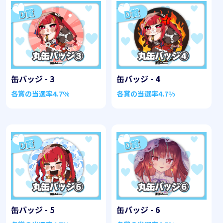
缶バッジ - 3
缶バッジ - 4
各賞の当選率
4.7%
各賞の当選率
4.7%
缶バッジ - 5
缶バッジ - 6