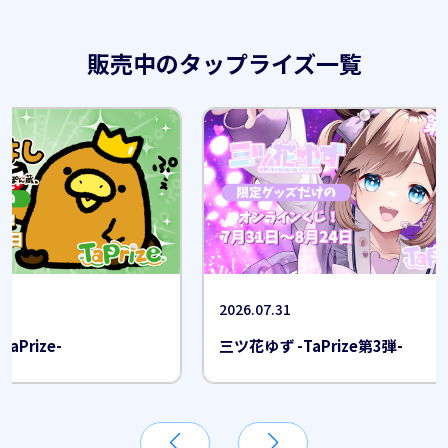
販売中のタップライズ一覧
2026.07.31
aPrize-
三ツ花ゆず -TaPrize第3弾-