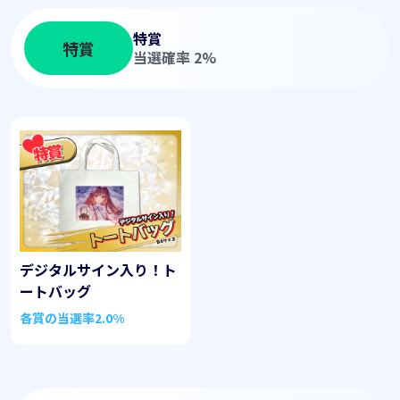
特賞
特賞
当選確率 2%
デジタルサイン入り！ト
ートバッグ
各賞の当選率
2.0%