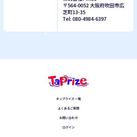
〒564-0052 大阪府吹田市広
芝町13-35
Tel: 080-4984-6397
タップライズ 一覧
よくあるご質問
お問い合わせ
ログイン