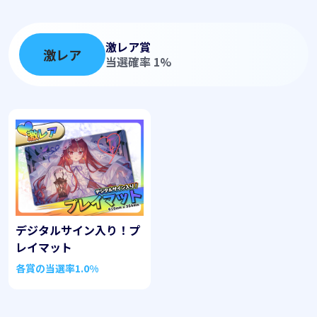
激レア賞
激レア
当選確率 1%
デジタルサイン入り！プ
レイマット
各賞の当選率
1.0%