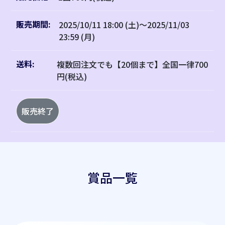
販売期間:
2025/10/11 18:00 (土)～2025/11/03
23:59 (月)
送料:
複数回注文でも【20個まで】全国一律700
円(税込)
販売終了
賞品一覧